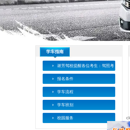
学车指南
谢芳驾校提醒各位考生：驾照考
试很容易，学会四点就安心，赶
报名条件
紧记下来！
学车流程
学车班别
校园服务