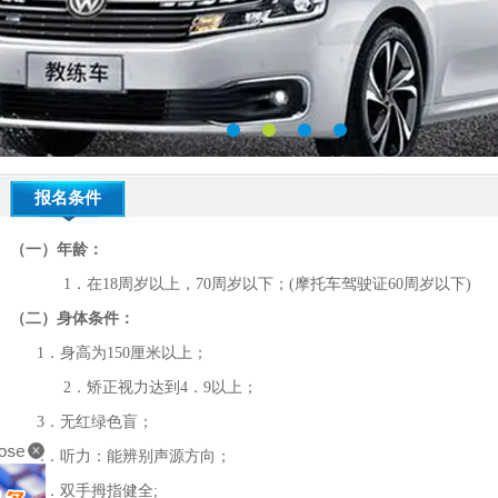
报名条件
（一）年龄：
1．在18周岁以上，70周岁以下；(摩托车驾驶证60周岁以下)
（二）身体条件：
1．身高为150厘米以上；
2．矫正视力达到4．9以上；
3．无红绿色盲；
4．听力：能辨别声源方向；
5．双手拇指健全;