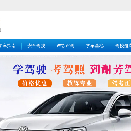
学车指南
安全驾驶
教练评测
学车基地
驾校题