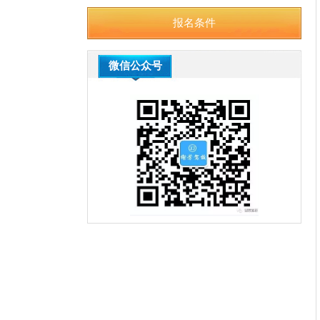
报名条件
微信公众号