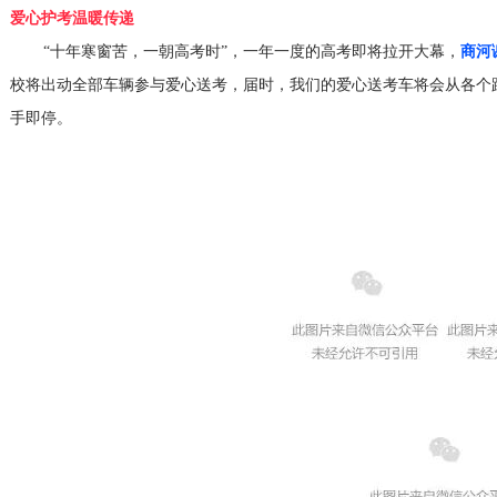
爱心护考
温暖传递
“十年寒窗苦，一朝高考时”，一年一度的高考即将拉开大幕，
商河
校将出动全部车辆参与爱心送考，届时，我们的爱心送考车将会从各个
手即停。