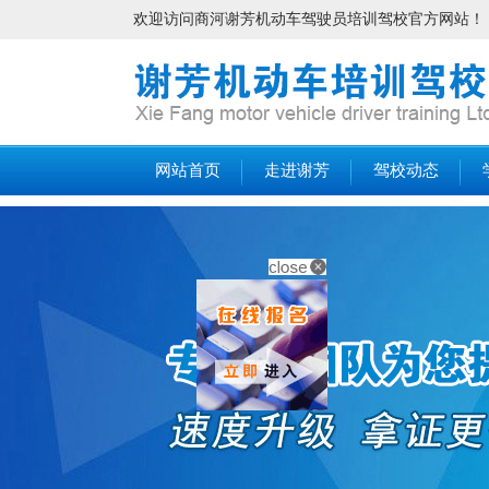
欢迎访问商河谢芳机动车驾驶员培训驾校官方网站！
网站首页
走进谢芳
驾校动态