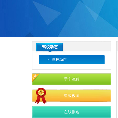
驾校动态
驾校动态
学车流程
星级教练
在线报名